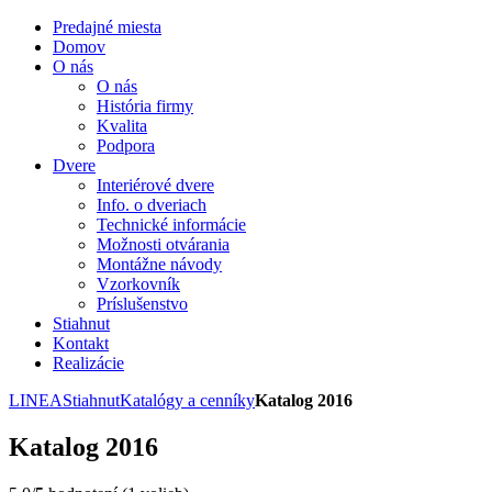
Predajné miesta
Domov
O nás
O nás
História firmy
Kvalita
Podpora
Dvere
Interiérové dvere
Info. o dveriach
Technické informácie
Možnosti otvárania
Montážne návody
Vzorkovník
Príslušenstvo
Stiahnut
Kontakt
Realizácie
LINEA
Stiahnut
Katalógy a cenníky
Katalog 2016
Katalog 2016