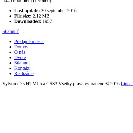
5.0/
5
hodnotení (1 volieb)
Last update:
30 september 2016
File size:
2.12 MB
Downloaded:
1957
Stiahnuť
Predajné miesta
Domov
O nás
Dvere
Stiahnut
Kontakt
Realizácie
Vytvorené s HTML5 a CSS3 Všetky práva vyhradené © 2016
Linea 